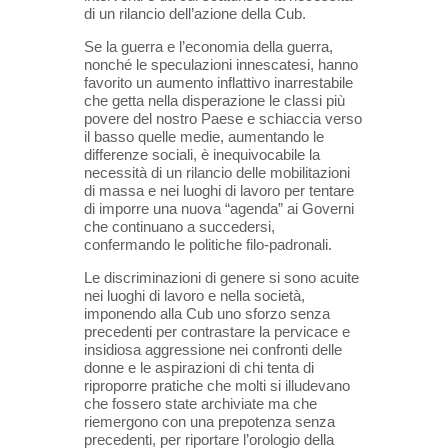
di un rilancio dell’azione della Cub.
Se la guerra e l’economia della guerra,
nonché le speculazioni innescatesi, hanno
favorito un aumento inflattivo inarrestabile
che getta nella disperazione le classi più
povere del nostro Paese e schiaccia verso
il basso quelle medie, aumentando le
differenze sociali, è inequivocabile la
necessità di un rilancio delle mobilitazioni
di massa e nei luoghi di lavoro per tentare
di imporre una nuova “agenda” ai Governi
che continuano a succedersi,
confermando le politiche filo-padronali.
Le discriminazioni di genere si sono acuite
nei luoghi di lavoro e nella società,
imponendo alla Cub uno sforzo senza
precedenti per contrastare la pervicace e
insidiosa aggressione nei confronti delle
donne e le aspirazioni di chi tenta di
riproporre pratiche che molti si illudevano
che fossero state archiviate ma che
riemergono con una prepotenza senza
precedenti, per riportare l’orologio della