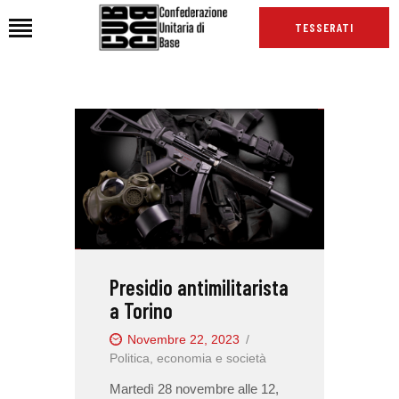
TESSERATI
HOME
CHI SIAMO
SEDI
NEWS
PODCAST CUB
TG CUB
Presidio antimilitarista
INTERNAZIONALE
a Torino
RASSEGNA STAMPA
Novembre 22, 2023
Politica, economia e società
Martedì 28 novembre alle 12,