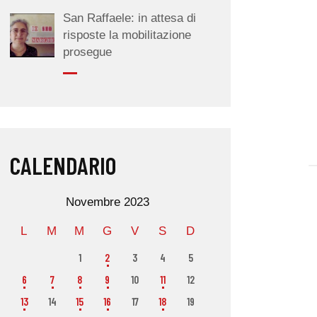
San Raffaele: in attesa di
risposte la mobilitazione
prosegue
CALENDARIO
Novembre 2023
L
M
M
G
V
S
D
1
2
3
4
5
6
7
8
9
10
11
12
13
14
15
16
17
18
19