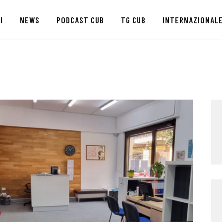
HOME
I
NEWS
PODCAST CUB
TG CUB
INTERNAZIONAL
CHI SIAMO
SEDI
NEWS
PODCAST CUB
TG CUB
INTERNAZIONALE
RASSEGNA STAMPA