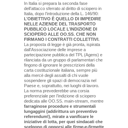
In Italia si prepara la seconda fase
dell’attacco sferrato al diritto di sciopero in
Italia, dopo l’introduzione della L. 146/90:
L’OBIETTIVO È QUELLO DI IMPEDIRE
NELLE AZIENDE DEL TRASPORTO
PUBBLICO LOCALE L’INDIZIONE DI
SCIOPERO ALLE OO.SS. CHE NON
FIRMANO I CONTRATTI COLLETTIVI.
La proposta di legge è già pronta, ispirata
dall’Associazione delle imprese a
partecipazione pubblica del TPL (Agens) e
rilanciata da un gruppo di parlamentari che
fingono di ignorare le prescrizioni della
carta costituzionale italiana, sempre più
alla mercè degli assalti di chi vuole
sospendere gli spazi di democrazia nel
Paese e, soprattutto, nei luoghi di lavoro.
La norma prevederebbe una corsia
preferenziale per l’indizione di sciopero
dedicata alle OO.SS. main-stream, mentre
farraginose procedure e strumentali
lungaggini (addirittura un preventivo
referendum!), mirate a vanificare le
iniziative di lotta, per quei sindacati che
scelgono di opporsi alle
firme-e-firmette