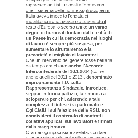
rappresentanti istituzionali affermavano
che il sistema delle norme sugli scioperi in
Italia aveva impedito l’ondata di
mobilitazioni che avevano attraversato il
resto d’Europa lo scorso anno
:
un vanto
degno di burocrati lontani dalla realtà di
un Paese in cui la democrazia nei luoghi
di lavoro è sempre più sospesa, per
aumentare lo sfruttamento e la
precarietà di migliaia di lavoratori.
Che un intervento del genere fosse nell’aria
da tempo era chiaro:
anche l’Accordo
Interconfederale del 10.1.2014
(come
anche quelli del 2011 e 2013),
denominato
impropriamente T.U. sulla
Rappresentanza Sindacale, introduce,
seppur in forma pattizia, la rinuncia a
scioperare per chi, aderendo a tale
complesso di intese tra padronato e
CgilCislUil sull’elezione delle RSU, non
condividerà il contenuto di contratti
collettivi applicati sui lavoratori e firmati
dalla maggioranza.
Oramai ogni ipocrisia è svelata: con tale
ulteriore giro di vite sul diritto di sciopero, si