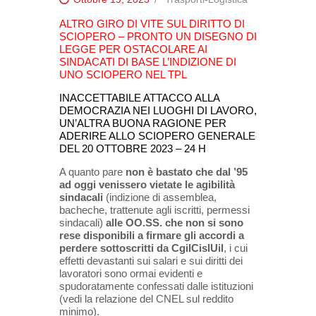
ALTRO GIRO DI VITE SUL DIRITTO DI
SCIOPERO – PRONTO UN DISEGNO DI
LEGGE PER OSTACOLARE AI
SINDACATI DI BASE L’INDIZIONE DI
UNO SCIOPERO NEL TPL
INACCETTABILE ATTACCO ALLA
DEMOCRAZIA NEI LUOGHI DI LAVORO,
UN’ALTRA BUONA RAGIONE PER
ADERIRE ALLO SCIOPERO GENERALE
DEL 20 OTTOBRE 2023 – 24 H
A quanto pare
non è bastato che dal ’95
ad oggi venissero vietate le agibilità
sindacali
(indizione di assemblea,
bacheche, trattenute agli iscritti, permessi
sindacali)
alle OO.SS. che non si sono
rese disponibili a firmare gli accordi a
perdere sottoscritti da CgilCislUil
, i cui
effetti devastanti sui salari e sui diritti dei
lavoratori sono ormai evidenti e
spudoratamente confessati dalle istituzioni
(vedi la relazione del CNEL sul reddito
minimo).