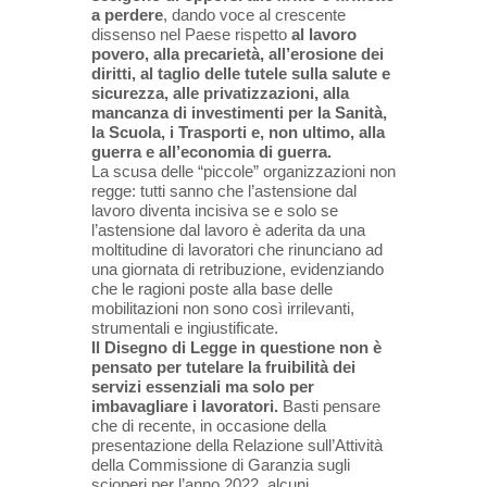
a perdere
, dando voce al crescente
dissenso nel Paese rispetto
al lavoro
povero, alla precarietà, all’erosione dei
diritti, al taglio delle tutele sulla salute e
sicurezza, alle privatizzazioni, alla
mancanza di investimenti per la Sanità,
la Scuola, i Trasporti e, non ultimo, alla
guerra e all’economia di guerra.
La scusa delle “piccole” organizzazioni non
regge: tutti sanno che l’astensione dal
lavoro diventa incisiva se e solo se
l’astensione dal lavoro è aderita da una
moltitudine di lavoratori che rinunciano ad
una giornata di retribuzione, evidenziando
che le ragioni poste alla base delle
mobilitazioni non sono così irrilevanti,
strumentali e ingiustificate.
Il Disegno di Legge in questione non è
pensato per tutelare la fruibilità dei
servizi essenziali ma solo per
imbavagliare i lavoratori.
Basti pensare
che di recente, in occasione della
presentazione della Relazione sull’Attività
della Commissione di Garanzia sugli
scioperi per l’anno 2022, alcuni