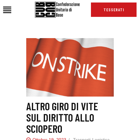
TESSERATI
HOME
CHI SIAMO
SEDI
NEWS
PODCAST CUB
TG CUB
INTERNAZIONALE
ALTRO GIRO DI VITE
RASSEGNA STAMPA
SUL DIRITTO ALLO
SCIOPERO
Ottobre 19, 2023
Trasporti-Logistica