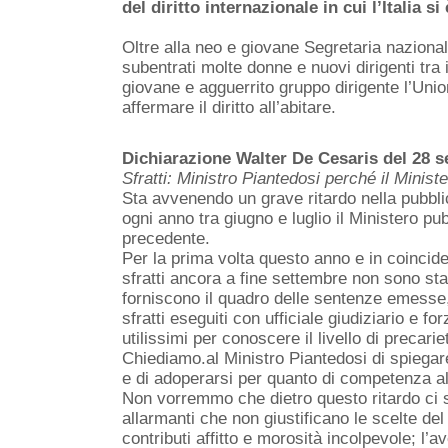
del diritto internazionale in cui l’Italia s
Oltre alla neo e giovane Segretaria nazional
subentrati molte donne e nuovi dirigenti tra
giovane e agguerrito gruppo dirigente l’Unio
affermare il diritto all’abitare.
Dichiarazione Walter De Cesaris del 28 
Sfratti: Ministro Piantedosi perché il Ministe
Sta avvenendo un grave ritardo nella pubblic
ogni anno tra giugno e luglio il Ministero pubb
precedente.
Per la prima volta questo anno e in coincide
sfratti ancora a fine settembre non sono stati 
forniscono il quadro delle sentenze emesse, d
sfratti eseguiti con ufficiale giudiziario e fo
utilissimi per conoscere il livello di precariet
Chiediamo.al Ministro Piantedosi di spiegare
e di adoperarsi per quanto di competenza al
Non vorremmo che dietro questo ritardo ci s
allarmanti che non giustificano le scelte de
contributi affitto e morosità incolpevole; l’a