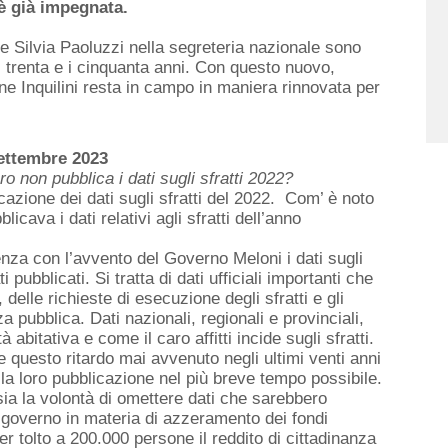
i è già impegnata.
e Silvia Paoluzzi nella segreteria nazionale sono
 i trenta e i cinquanta anni. Con questo nuovo,
ne Inquilini resta in campo in maniera rinnovata per
settembre 2023
ro non pubblica i dati sugli sfratti 2022?
azione dei dati sugli sfratti del 2022. Com’ è noto
licava i dati relativi agli sfratti dell’anno
nza con l’avvento del Governo Meloni i dati sugli
pubblicati. Si tratta di dati ufficiali importanti che
elle richieste di esecuzione degli sfratti e gli
rza pubblica. Dati nazionali, regionali e provinciali,
à abitativa e come il caro affitti incide sugli sfratti.
 questo ritardo mai avvenuto negli ultimi venti anni
la loro pubblicazione nel più breve tempo possibile.
ia la volontà di omettere dati che sarebbero
l governo in materia di azzeramento dei fondi
ver tolto a 200.000 persone il reddito di cittadinanza