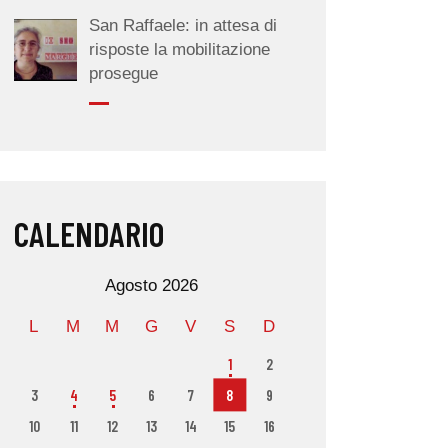
San Raffaele: in attesa di
risposte la mobilitazione
prosegue
CALENDARIO
Agosto 2026
L
M
M
G
V
S
D
1
2
3
4
5
6
7
8
9
10
11
12
13
14
15
16