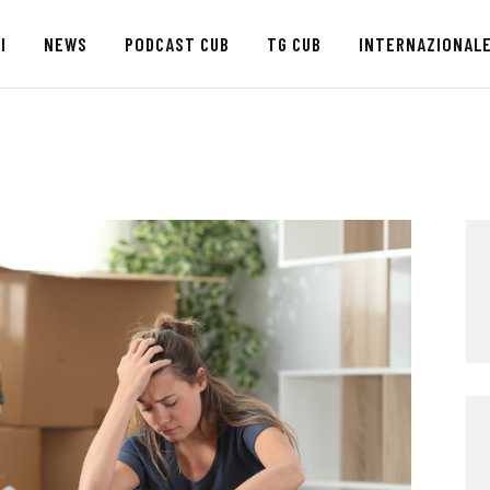
HOME
I
NEWS
PODCAST CUB
TG CUB
INTERNAZIONAL
CHI SIAMO
SEDI
NEWS
PODCAST CUB
TG CUB
INTERNAZIONALE
RASSEGNA STAMPA