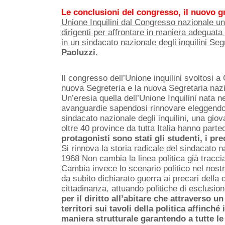
Le conclusioni del congresso, il nuovo g
Unione Inquilini dal Congresso nazionale un
dirigenti per affrontare in maniera adeguata 
in un sindacato nazionale degli inquilini S
Paoluzzi
.
Il congresso dell’Unione inquilini svoltosi a 
nuova Segreteria e la nuova Segretaria nazi
Un’eresia quella dell’Unione Inquilini nata 
avanguardie sapendosi rinnovare eleggendo S
sindacato nazionale degli inquilini, una giov
oltre 40 province da tutta Italia hanno part
protagonisti sono stati gli studenti, i pre
Si rinnova la storia radicale del sindacato 
1968 Non cambia la linea politica già tracci
Cambia invece lo scenario politico nel nos
da subito dichiarato guerra ai precari della ca
cittadinanza, attuando politiche di esclusio
per il diritto all’abitare che attraverso u
territori sui tavoli della politica affinch
maniera strutturale garantendo a tutte le