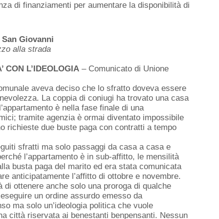
enza di finanziamenti per aumentare la disponibilità di
o San Giovanni
zzo alla strada
’ CON L’IDEOLOGIA
– Comunicato di Unione
omunale aveva deciso che lo sfratto doveva essere
gionevolezza. La coppia di coniugi ha trovato una casa
(l’appartamento è nella fase finale di una
mici; tramite agenzia è ormai diventato impossibile
no richieste due buste paga con contratti a tempo
iti sfratti ma solo passaggi da casa a casa e
rché l’appartamento è in sub-affitto, le mensilità
alla busta paga del marito ed era stata comunicata
gare anticipatamente l’affitto di ottobre e novembre.
ità di ottenere anche solo una proroga di qualche
à a eseguire un ordine assurdo emesso da
so ma solo un’ideologia politica che vuole
 una città riservata ai benestanti benpensanti. Nessun