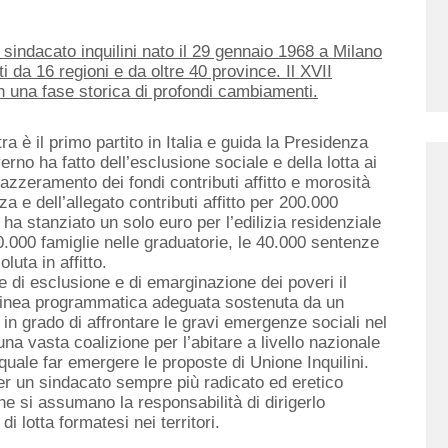
 sindacato inquilini nato il 29 gennaio 1968 a Milano
 da 16 regioni e da oltre 40 province. Il XVII
in una fase storica di profondi cambiamenti.
a è il primo partito in Italia e guida la Presidenza
erno ha fatto dell’esclusione sociale e della lotta ai
’azzeramento dei fondi contributi affitto e morosità
nza e dell’allegato contributi affitto per 200.000
a stanziato un solo euro per l’edilizia residenziale
.000 famiglie nelle graduatorie, le 40.000 sentenze
luta in affitto.
ve di esclusione e di emarginazione dei poveri il
 linea programmatica adeguata sostenuta da un
in grado di affrontare le gravi emergenze sociali nel
na vasta coalizione per l’abitare a livello nazionale
a quale far emergere le proposte di Unione Inquilini.
per un sindacato sempre più radicato ed eretico
e si assumano la responsabilità di dirigerlo
i lotta formatesi nei territori.