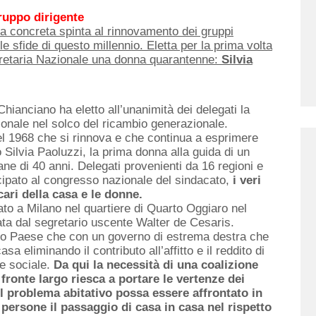
ruppo dirigente
a concreta spinta al rinnovamento dei gruppi
le sfide di questo millennio. Eletta per la prima volta
egretaria Nazionale una donna quarantenne:
Silvia
Chianciano ha eletto all’unanimità dei delegati la
onale nel solco del ricambio generazionale.
nel 1968 che si rinnova e che continua a esprimere
ilvia Paoluzzi, la prima donna alla guida di un
ane di 40 anni. Delegati provenienti da 16 regioni e
ecipato al congresso nazionale del sindacato,
i veri
cari della casa e le donne.
nato a Milano nel quartiere di Quarto Oggiaro nel
ata dal segretario uscente Walter de Cesaris.
tro Paese che con un governo di estrema destra che
sa eliminando il contributo all’affitto e il reddito di
ne sociale.
Da qui la necessità di una coalizione
n fronte largo riesca a portare le vertenze dei
é il problema abitativo possa essere affrontato in
 persone il passaggio di casa in casa nel rispetto