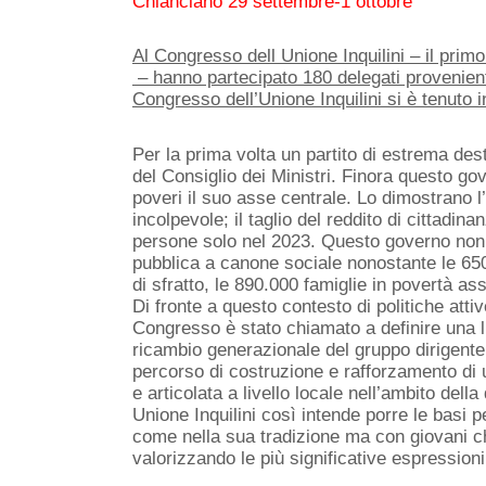
Chianciano 29 settembre-1 ottobre
Al Congresso dell Unione Inquilini – il primo
– hanno partecipato 180 delegati provenienti
Congresso dell’Unione Inquilini si è tenuto 
Per la prima volta un partito di estrema destr
del Consiglio dei Ministri. Finora questo gov
poveri il suo asse centrale. Lo dimostrano l
incolpevole; il taglio del reddito di cittadina
persone solo nel 2023. Questo governo non h
pubblica a canone sociale nonostante le 650
di sfratto, le 890.000 famiglie in povertà asso
Di fronte a questo contesto di politiche atti
Congresso è stato chiamato a definire una
ricambio generazionale del gruppo dirigente 
percorso di costruzione e rafforzamento di u
e articolata a livello locale nell’ambito dell
Unione Inquilini così intende porre le basi 
come nella sua tradizione ma con giovani ch
valorizzando le più significative espressioni d