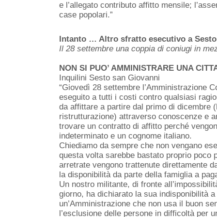
e l’allegato contributo affitto mensile; l’ass
case popolari.”
Intanto … Altro sfratto esecutivo a Sest
Il 28 settembre una coppia di coniugi in me
NON SI PUO’ AMMINISTRARE UNA CITTA
Inquilini Sesto san Giovanni
“Giovedì 28 settembre l’Amministrazione C
eseguito a tutti i costi contro qualsiasi ra
da affittare a partire dal primo di dicembre 
ristrutturazione) attraverso conoscenze e a
trovare un contratto di affitto perché vengo
indeterminato e un cognome italiano.
Chiediamo da sempre che non vengano esegu
questa volta sarebbe bastato proprio poco pe
arretrate vengono trattenute direttamente d
la disponibilità da parte della famiglia a pa
Un nostro militante, di fronte all’impossibil
giorno, ha dichiarato la sua indisponibilit
un’Amministrazione che non usa il buon sen
l’esclusione delle persone in difficoltà per