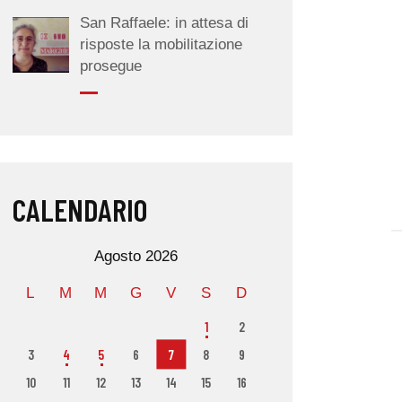
San Raffaele: in attesa di
risposte la mobilitazione
prosegue
CALENDARIO
Agosto 2026
L
M
M
G
V
S
D
1
2
3
4
5
6
7
8
9
10
11
12
13
14
15
16