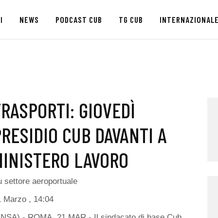
HOME
I
NEWS
PODCAST CUB
TG CUB
INTERNAZIONAL
CHI SIAMO
SEDI
NEWS
TRASPORTI: GIOVEDÌ
PODCAST CUB
PRESIDIO CUB DAVANTI A
TG CUB
MINISTERO LAVORO
INTERNAZIONALE
 settore aeroportuale
RASSEGNA STAMPA
 Marzo , 14:04
ANSA) - ROMA, 21 MAR - Il sindacato di base Cub