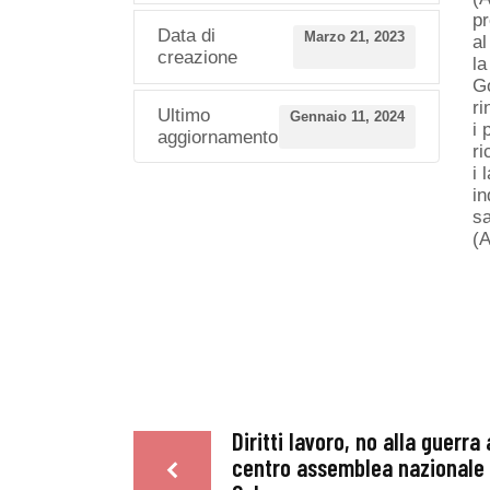
pr
Data di
Marzo 21, 2023
al
creazione
la
Go
ri
Ultimo
Gennaio 11, 2024
i 
aggiornamento
ri
i 
in
sa
(
Diritti lavoro, no alla guerra 
centro assemblea nazionale