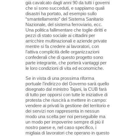
già cavalcato dagli anni 90 da tutti i governi
che si sono succeduti, e sappiamo quali
disastri ha portato, ad esempio sullo
“smantellamento” del Sistema Sanitario
Nazionale, del sistema ferroviario, ecc.
Una politica fallimentare che toglie diritti e
pezzi di stato sociale ai cittadini per
arricchire multinazionali e aziende private
mentre si fa credere ai lavoratori, con
l’attiva complicità delle organizzazioni
confederali che di questo progetto sono
parte integrante, che porterà vantaggi per
le loro condizioni di vita ed economiche.
Se in vista di una prossima riforma
portuale l’indirizzo del Governo sarà quello
disegnato dal ministro Tajani, la CUB farà
di tutto per opporsi con tutte le iniziative di
protesta che riuscirà a mettere in campo:
vendere ai privati la gestione del territorio e
dei servizi non rappresenta in nessun
modo una scelta per noi perseguibile ma
un modo per impoverire sempre di più il
nostro paese e, nel caso specifico, i
migliaia di lavoratori che operano in questo