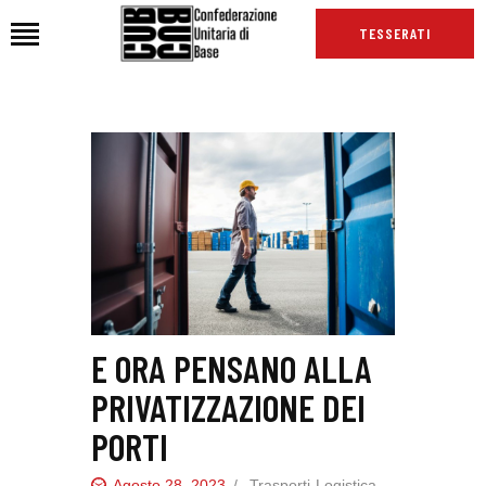
TESSERATI
HOME
CHI SIAMO
SEDI
NEWS
PODCAST CUB
TG CUB
INTERNAZIONALE
E ORA PENSANO ALLA
RASSEGNA STAMPA
PRIVATIZZAZIONE DEI
PORTI
Agosto 28, 2023
Trasporti-Logistica