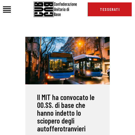
TESSERATI
HOME
CHI SIAMO
SEDI
NEWS
PODCAST CUB
TG CUB
Il MIT ha convocato le
INTERNAZIONALE
OO.SS. di base che
RASSEGNA STAMPA
hanno indetto lo
sciopero degli
autofferotranvieri