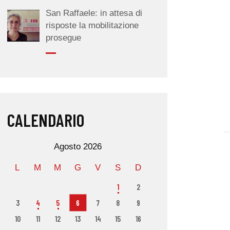
San Raffaele: in attesa di
risposte la mobilitazione
prosegue
CALENDARIO
Agosto 2026
L
M
M
G
V
S
D
1
2
3
4
5
6
7
8
9
10
11
12
13
14
15
16