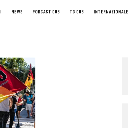
HOME
I
NEWS
PODCAST CUB
TG CUB
INTERNAZIONAL
CHI SIAMO
SEDI
NEWS
PODCAST CUB
TG CUB
INTERNAZIONALE
RASSEGNA STAMPA