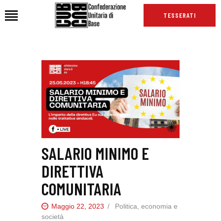
TESSERATI
HOME
CHI SIAMO
SEDI
NEWS
PODCAST CUB
TG CUB
SALARIO MINIMO E
INTERNAZIONALE
DIRETTIVA
RASSEGNA STAMPA
COMUNITARIA
Maggio 22, 2023
Politica, economia e
società