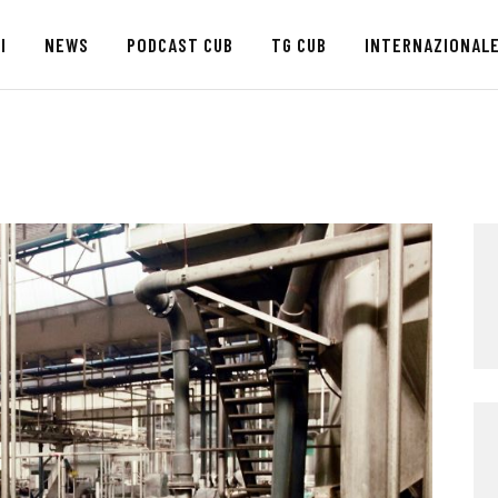
HOME
I
NEWS
PODCAST CUB
TG CUB
INTERNAZIONAL
CHI SIAMO
SEDI
NEWS
PODCAST CUB
TG CUB
INTERNAZIONALE
RASSEGNA STAMPA