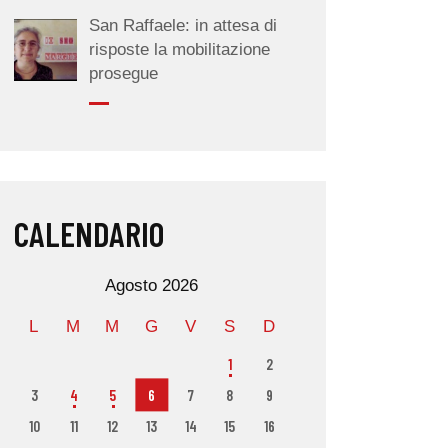
San Raffaele: in attesa di
risposte la mobilitazione
prosegue
CALENDARIO
Agosto 2026
L
M
M
G
V
S
D
1
2
3
4
5
6
7
8
9
10
11
12
13
14
15
16