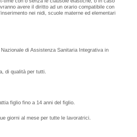
rt-time con o senza le clausole elastiche, o in caso
ovranno avere il diritto ad un orario compatibile con
e l’inserimento nei nidi, scuole materne ed elementari
azionale di Assistenza Sanitaria Integrativa in
, di qualità per tutti.
ia figlio fino a 14 anni del figlio.
 giorni al mese per tutte le lavoratrici.