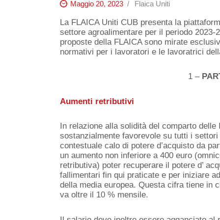
Maggio 20, 2023
Flaica Uniti
La FLAICA Uniti CUB presenta la piattaforma
settore agroalimentare per il periodo 2023-20
proposte della FLAICA sono mirate esclusiv
normativi per i lavoratori e le lavoratrici dell
1 –
PAR
Aumenti retributivi
In relazione alla solidità del comparto dell
sostanzialmente favorevole su tutti i settori 
contestuale calo di potere d’acquisto da par
un aumento non inferiore a 400 euro (omnico
retributiva) poter recuperare il potere d’ acq
fallimentari fin qui praticate e per iniziare ad
della media europea. Questa cifra tiene in c
va oltre il 10 % mensile.
Il salario deve inoltre essere agganciato al r