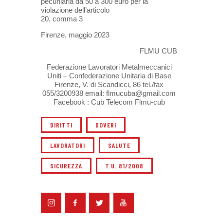
pecuniaria da 50 a 300 euro per la
violazione dell’articolo
20, comma 3
Firenze, maggio 2023
FLMU CUB
Federazione Lavoratori Metalmeccanici
Uniti – Confederazione Unitaria di Base
Firenze, V. di Scandicci, 86 tel./fax
055/3200938 email: flmucuba@gmail.com
Facebook : Cub Telecom Flmu-cub
DIRITTI
DOVERI
LAVORATORI
SALUTE
SICUREZZA
T.U. 81/2008