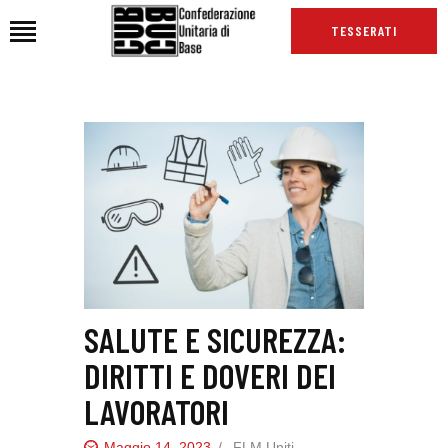
TESSERATI
HOME
CHI SIAMO
SEDI
NEWS
PODCAST CUB
TG CUB
INTERNAZIONALE
SALUTE E SICUREZZA:
RASSEGNA STAMPA
DIRITTI E DOVERI DEI
LAVORATORI
Maggio 14, 2023
FLM Uniti