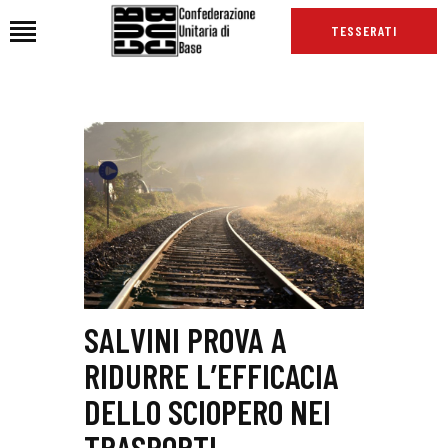
TESSERATI
HOME
CHI SIAMO
SEDI
NEWS
PODCAST CUB
TG CUB
INTERNAZIONALE
SALVINI PROVA A
RASSEGNA STAMPA
RIDURRE L’EFFICACIA
DELLO SCIOPERO NEI
TRASPORTI