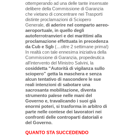
ottemperando ad una delle tante insensate
delibere della Commissione di Garanzia
che vietano di concentrare nei Trasporti
distinte proclamazioni di Sciopero
Generale,
di aderire nel comparto aereo-
aeroportuale, in quello degli
autoferrotranvieri e dei marittimi alla
proclamazione effettuata in precedenza
da Cub e Sgb
(…oltre 2 settimane prima!)
In realtà con tale ennesima iniziativa della
Commissione di Garanzia, propedeutica
all’intervento del Ministro Salvini, la
cosiddetta “Autorità di vigilanza sullo
sciopero” getta la maschera e senza
alcun tentativo di nascondere le sue
reali intenzioni di sabotare una
sacrosanta
mobilitazione, diventa
strumento palese nelle mani del
Governo e, travalicando i suoi già
enormi poteri, si trasforma in arbitro di
parte nelle contese dei lavoratori nei
confronti delle controparti datoriali e
del Governo.
QUANTO STA SUCCEDENDO