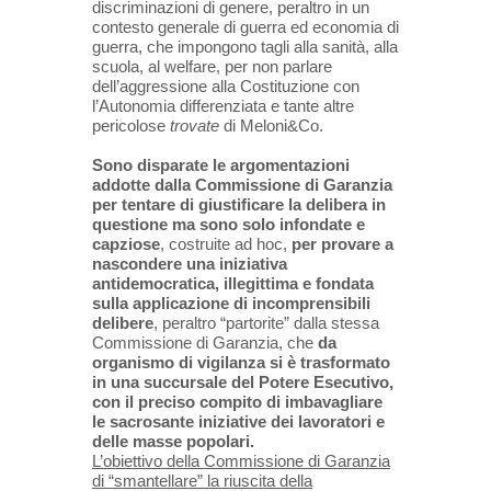
discriminazioni di genere, peraltro in un
contesto generale di guerra ed economia di
guerra, che impongono tagli alla sanità, alla
scuola, al welfare, per non parlare
dell’aggressione alla Costituzione con
l’Autonomia differenziata e tante altre
pericolose
trovate
di Meloni&Co.
Sono disparate le argomentazioni
addotte dalla Commissione di Garanzia
per tentare di giustificare la delibera in
questione ma sono solo infondate e
capziose
, costruite ad hoc,
per provare a
nascondere una iniziativa
antidemocratica, illegittima e fondata
sulla applicazione di incomprensibili
delibere
, peraltro “partorite” dalla stessa
Commissione di Garanzia, che
da
organismo di vigilanza si è trasformato
in una succursale del Potere Esecutivo,
con il preciso compito di imbavagliare
le sacrosante iniziative dei lavoratori e
delle masse popolari.
L’obiettivo della Commissione di Garanzia
di “smantellare” la riuscita della