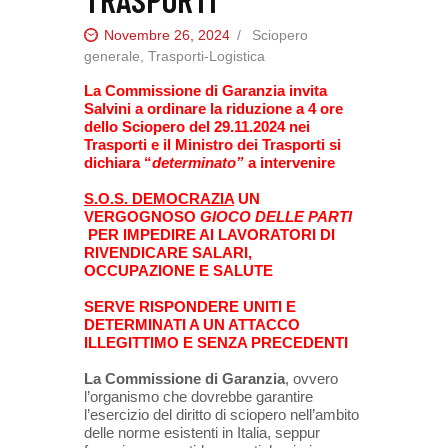
Novembre 26, 2024
Sciopero
generale
,
Trasporti-Logistica
La Commissione di Garanzia invita
Salvini
a ordinare la riduzione a 4 ore
dello Sciopero del 29.11.2024 nei
Trasporti
e i
l Ministro dei Trasporti
si
dichiara “
determinato”
a intervenire
S.O.S. DEMOCRAZIA
UN
VERGOGNOSO
GIOCO DELLE PARTI
PER IMPEDIRE AI LAVORATORI DI
RIVENDICARE
S
ALARI,
O
CCUPAZIONE E
S
ALUTE
SERVE RISPONDERE UNITI E
DETERMINATI
A UN ATTACCO
ILLEGITTIMO E SENZA PRECEDENTI
La Commissione di Garanzia
, ovvero
l’organismo che dovrebbe garantire
l’esercizio del diritto di sciopero nell’ambito
delle norme esistenti in Italia, seppur