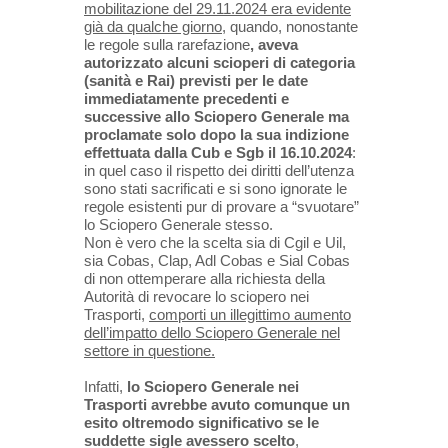
mobilitazione del 29.11.2024 era evidente
già da qualche giorno
, quando, nonostante
le regole sulla rarefazione
, aveva
autorizzato alcuni scioperi di categoria
(sanità e Rai) previsti per le date
immediatamente precedenti e
successive allo Sciopero Generale ma
proclamate solo dopo la sua indizione
effettuata dalla Cub e Sgb
il 16.10.2024
:
in quel caso il rispetto dei diritti dell’utenza
sono stati sacrificati e si sono ignorate le
regole esistenti pur di provare a “svuotare”
lo Sciopero Generale stesso.
Non è vero che la scelta sia di Cgil e Uil,
sia Cobas, Clap, Adl Cobas e Sial Cobas
di non ottemperare alla richiesta della
Autorità di revocare lo sciopero nei
Trasporti,
comporti un illegittimo aumento
dell’impatto dello Sciopero Generale nel
settore in questione.
Infatti,
lo Sciopero Generale nei
Trasporti avrebbe avuto comunque un
esito oltremodo significativo se le
suddette sigle avessero scelto
,