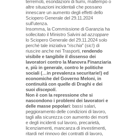
terremoti, esondazioni di fiumi, maltempo o
altre situazioni incidentali che possano
innescare un aumento degli effetti dello
Sciopero Generale del 29.11.2024
sull’utenza.
Insomma, la Commissione di Garanzia ha
sollecitato il Ministro Salvini ad
azzoppare
lo Sciopero Generale del 29.11.2024 solo
perché tale iniziativa “
rischia
” (sic!) di
riuscire anche nei Trasporti,
rendendo
visibile e tangibile il dissenso dei
lavoratori contro la Manovra Finanziaria
e, più in generale, contro le politiche
sociali (…in prevalenza securitarie!) ed
economiche del Governo Meloni, in
continuità con quelle di Draghi e dei
suoi
discepoli
.
Non è con la repressione che si
nascondono i problemi dei lavoratori e
delle masse popolari
: bassi salari,
peggioramento delle condizioni di lavoro,
tagli alla sicurezza con aumento dei morti
e degli incidenti sul lavoro, precarietà,
licenziamenti, mancanza di investimenti,
ritardi nel rinnovo dei contratti di lavoro,