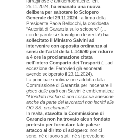
farraginose e antidemocratiche, ieri,
25.11.2024,
ha emanato una nuova
delibera per sabotare lo Sciopero
Generale del 29.11.2024
: a firma della
Presidente Paola Bellocchi, la cosiddetta
“Autorità di Garanzia sullo sciopero” (…
con le parole si stravolgono le verità!)
ha
sollecitato il Ministro Salvini ad
intervenire con apposita ordinanza ai
sensi dell’art.8 della L.146/90 per ridurre
a 4 ore la proclamazione citata
nell’intero Comparto dei Trasporti
(…ad
eccezione dei Ferrovieri già esonerati
avendo scioperato il 23.11.2024).
La principale motivazione addotta dalla
Commissione di Garanzia per inscenare il
gioco delle parti
con Salvini è emblematica:
“
il fondato rischio di una cospicua adesione
anche da parte dei lavoratori non iscritti alle
OO.SS. proclamanti
”.
In realtà,
stavolta la Commissione di
Garanzia non ha trovato alcun fondato
pretesto per formulare tale palese
attacco al diritto di sciopero
: non ci
sono, né ci sono stati, né si prevedono