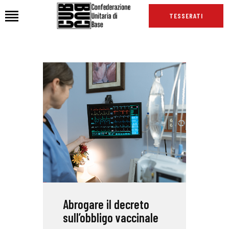
TESSERATI
HOME
CHI SIAMO
SEDI
NEWS
PODCAST CUB
TG CUB
INTERNAZIONALE
RASSEGNA STAMPA
Abrogare il decreto
sull’obbligo vaccinale