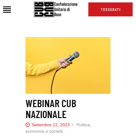
TESSERATI
HOME
CHI SIAMO
SEDI
NEWS
PODCAST CUB
TG CUB
INTERNAZIONALE
WEBINAR CUB
RASSEGNA STAMPA
NAZIONALE
Settembre 22, 2023
Politica,
economia e società