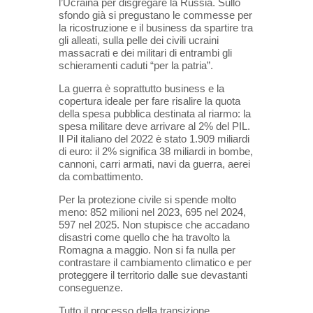
l’Ucraina per disgregare la Russia. Sullo
sfondo già si pregustano le commesse per
la ricostruzione e il business da spartire tra
gli alleati, sulla pelle dei civili ucraini
massacrati e dei militari di entrambi gli
schieramenti caduti “per la patria”.
La guerra è soprattutto business e la
copertura ideale per fare risalire la quota
della spesa pubblica destinata al riarmo: la
spesa militare deve arrivare al 2% del PIL.
Il Pil italiano del 2022 è stato 1.909 miliardi
di euro: il 2% significa 38 miliardi in bombe,
cannoni, carri armati, navi da guerra, aerei
da combattimento.
Per la protezione civile si spende molto
meno: 852 milioni nel 2023, 695 nel 2024,
597 nel 2025. Non stupisce che accadano
disastri come quello che ha travolto la
Romagna a maggio. Non si fa nulla per
contrastare il cambiamento climatico e per
proteggere il territorio dalle sue devastanti
conseguenze.
Tutto il processo della transizione