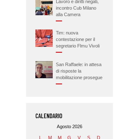
Lavoro e diritti negati,
incontro Cub Milano
alla Camera
Tim: nuova
contestazione per il
segretario Flmu Vivoli
San Raffaele: in attesa
di risposte la
mobilitazione prosegue
CALENDARIO
Agosto 2026
L
M
M
G
V
S
D