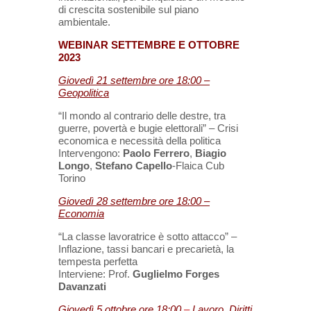
di crescita sostenibile sul piano
ambientale.
WEBINAR SETTEMBRE E OTTOBRE
2023
Giovedì 21 settembre ore 18:00 –
Geopolitica
“Il mondo al contrario delle destre, tra
guerre, povertà e bugie elettorali” – Crisi
economica e necessità della politica
Intervengono:
Paolo Ferrero
,
Biagio
Longo
,
Stefano Capello
-Flaica Cub
Torino
Giovedì 28 settembre ore 18:00 –
Economia
“La classe lavoratrice è sotto attacco” –
Inflazione, tassi bancari e precarietà, la
tempesta perfetta
Interviene: Prof.
Guglielmo Forges
Davanzati
Giovedì 5 ottobre ore 18:00
–
Lavoro, Diritti