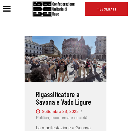
TESSERATI
HOME
CHI SIAMO
SEDI
NEWS
PODCAST CUB
TG CUB
Rigassificatore a
INTERNAZIONALE
Savona e Vado Ligure
RASSEGNA STAMPA
Settembre 28, 2023
Politica, economia e società
La manifestazione a Genova