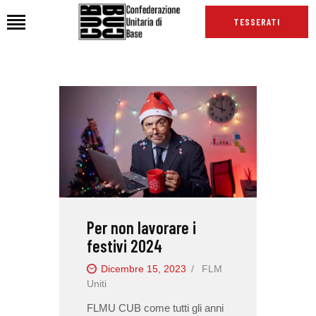
TESSERATI
HOME
CHI SIAMO
SEDI
NEWS
PODCAST CUB
TG CUB
Per non lavorare i
INTERNAZIONALE
festivi 2024
RASSEGNA STAMPA
Dicembre 15, 2023
FLM
Uniti
FLMU CUB come tutti gli anni