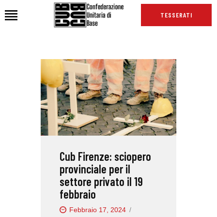
TESSERATI
HOME
CHI SIAMO
SEDI
NEWS
PODCAST CUB
TG CUB
Cub Firenze: sciopero
INTERNAZIONALE
provinciale per il
RASSEGNA STAMPA
settore privato il 19
febbraio
Febbraio 17, 2024