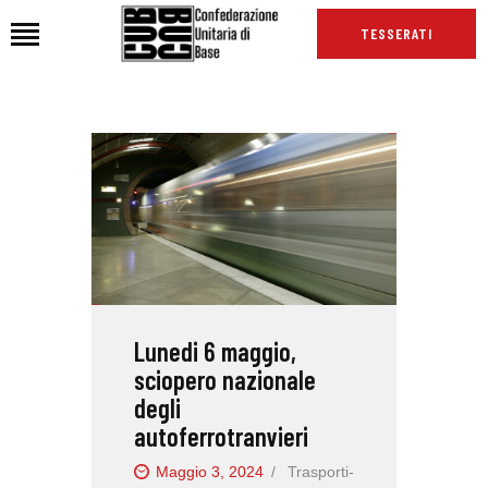
TESSERATI
HOME
CHI SIAMO
SEDI
NEWS
PODCAST CUB
TG CUB
Lunedi 6 maggio,
INTERNAZIONALE
sciopero nazionale
RASSEGNA STAMPA
degli
autoferrotranvieri
Maggio 3, 2024
Trasporti-