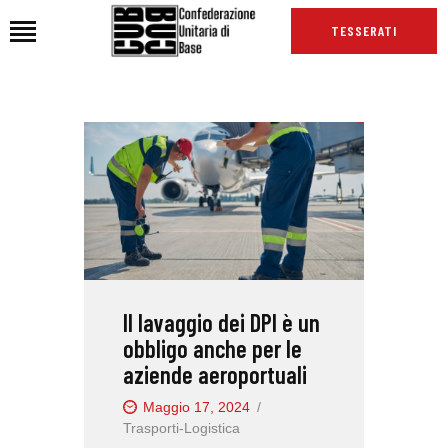
TESSERATI
HOME
CHI SIAMO
SEDI
NEWS
PODCAST CUB
TG CUB
Il lavaggio dei DPI è un
INTERNAZIONALE
obbligo anche per le
RASSEGNA STAMPA
aziende aeroportuali
Maggio 17, 2024
Trasporti-Logistica