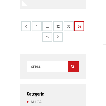
<
1
…
32
33
34
>
35
Categorie
ALLCA