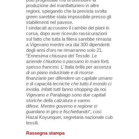
produzione del manifatturiero in altre
regioni, spiegando che la prevista svolta
green sarebbe stata impossibile presso gli
stabilimenti nel pavese.
I sindacati accusano il cambio dei piani in
corsa, dopo aver ricevuto rassicurazioni
sul fatto che tutta la filiera sarebbe rimasta
a Vigevano mentre ora dai 300 dipendenti
degli anni d’oro ne rimarranno solo 21.
“
Ennesima chiusura del Tessile. Le
aziende chiudono o passano in mani forti,
spesso francesi. L’ Italia brilla per assenza
di un piano industriale e di risorse
finanziarie per difendere un capitale umano
e di capacità tecniche che tutto il mondo ci
invidia. Infatti tutti fanno shopping da noi.
Vigevano e Parabiago sono due capitali
storiche della calzatura e vanno
difese. Mentre governo e regione si
guardano in giro e fischiettando
“, così
Hazal Koyunquer, segretaria nazionale cub
tessili.
Rassegna stampa