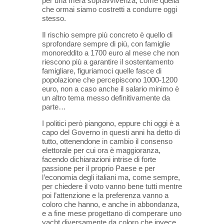
per una mera sopravvivenza, come quella
che ormai siamo costretti a condurre oggi
stesso.
Il rischio sempre più concreto è quello di
sprofondare sempre di più, con famiglie
monoreddito a 1700 euro al mese che non
riescono più a garantire il sostentamento
famigliare, figuriamoci quelle fasce di
popolazione che percepiscono 1000-1200
euro, non a caso anche il salario minimo è
un altro tema messo definitivamente da
parte…
I politici però piangono, eppure chi oggi è a
capo del Governo in questi anni ha detto di
tutto, ottenendone in cambio il consenso
elettorale per cui ora è maggioranza,
facendo dichiarazioni intrise di forte
passione per il proprio Paese e per
l’economia degli italiani ma, come sempre,
per chiedere il voto vanno bene tutti mentre
poi l’attenzione e la preferenza vanno a
coloro che hanno, e anche in abbondanza,
e a fine mese progettano di comperare uno
yacht diversamente da coloro che invece