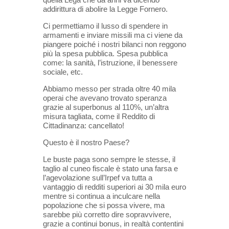
addirittura di abolire la Legge Fornero.
Ci permettiamo il lusso di spendere in
armamenti e inviare missili ma ci viene da
piangere poiché i nostri bilanci non reggono
più la spesa pubblica. Spesa pubblica
come: la sanità, l’istruzione, il benessere
sociale, etc.
Abbiamo messo per strada oltre 40 mila
operai che avevano trovato speranza
grazie al superbonus al 110%, un’altra
misura tagliata, come il Reddito di
Cittadinanza: cancellato!
Questo è il nostro Paese?
Le buste paga sono sempre le stesse, il
taglio al cuneo fiscale è stato una farsa e
l’agevolazione sull’Irpef va tutta a
vantaggio di redditi superiori ai 30 mila euro
mentre si continua a inculcare nella
popolazione che si possa vivere, ma
sarebbe più corretto dire sopravvivere,
grazie a continui bonus, in realtà contentini