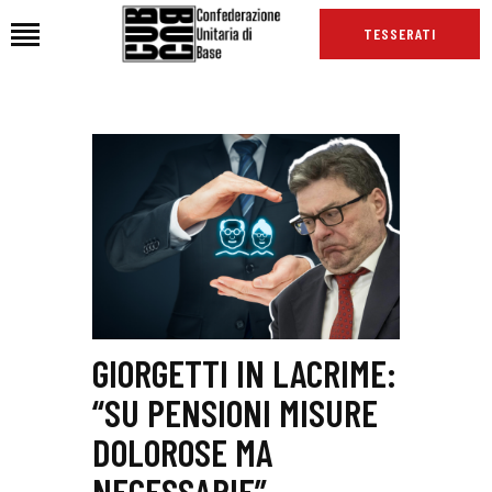
TESSERATI
HOME
CHI SIAMO
SEDI
NEWS
PODCAST CUB
TG CUB
INTERNAZIONALE
GIORGETTI IN LACRIME:
RASSEGNA STAMPA
“SU PENSIONI MISURE
DOLOROSE MA
NECESSARIE”