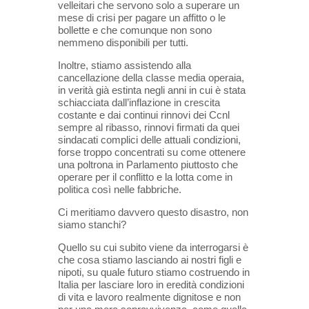
velleitari che servono solo a superare un
mese di crisi per pagare un affitto o le
bollette e che comunque non sono
nemmeno disponibili per tutti.
Inoltre, stiamo assistendo alla
cancellazione della classe media operaia,
in verità già estinta negli anni in cui è stata
schiacciata dall’inflazione in crescita
costante e dai continui rinnovi dei Ccnl
sempre al ribasso, rinnovi firmati da quei
sindacati complici delle attuali condizioni,
forse troppo concentrati su come ottenere
una poltrona in Parlamento piuttosto che
operare per il conflitto e la lotta come in
politica così nelle fabbriche.
Ci meritiamo davvero questo disastro, non
siamo stanchi?
Quello su cui subito viene da interrogarsi è
che cosa stiamo lasciando ai nostri figli e
nipoti, su quale futuro stiamo costruendo in
Italia per lasciare loro in eredità condizioni
di vita e lavoro realmente dignitose e non