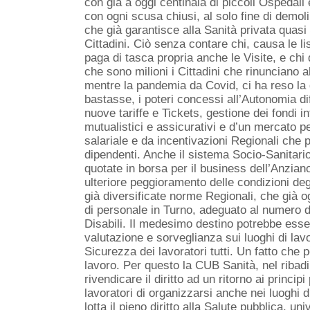
con già a oggi centinaia di piccoli Ospedali e
con ogni scusa chiusi, al solo fine di demoli
che già garantisce alla Sanità privata quasi 
Cittadini. Ciò senza contare chi, causa le lis
paga di tasca propria anche le Visite, e ch
che sono milioni i Cittadini che rinunciano 
mentre la pandemia da Covid, ci ha reso la
bastasse, i poteri concessi all’Autonomia d
nuove tariffe e Tickets, gestione dei fondi in
mutualistici e assicurativi e d’un mercato pe
salariale e da incentivazioni Regionali che 
dipendenti. Anche il sistema Socio-Sanitari
quotate in borsa per il business dell’Anziano
ulteriore peggioramento delle condizioni degl
già diversificate norme Regionali, che già 
di personale in Turno, adeguato al numero di 
Disabili. Il medesimo destino potrebbe essere
valutazione e sorveglianza sui luoghi di lav
Sicurezza dei lavoratori tutti. Un fatto che po
lavoro. Per questo la CUB Sanità, nel ribadi
rivendicare il diritto ad un ritorno ai princip
lavoratori di organizzarsi anche nei luoghi d
lotta il pieno diritto alla Salut