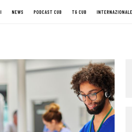
HOME
I
NEWS
PODCAST CUB
TG CUB
INTERNAZIONAL
CHI SIAMO
SEDI
NEWS
PODCAST CUB
TG CUB
INTERNAZIONALE
RASSEGNA STAMPA