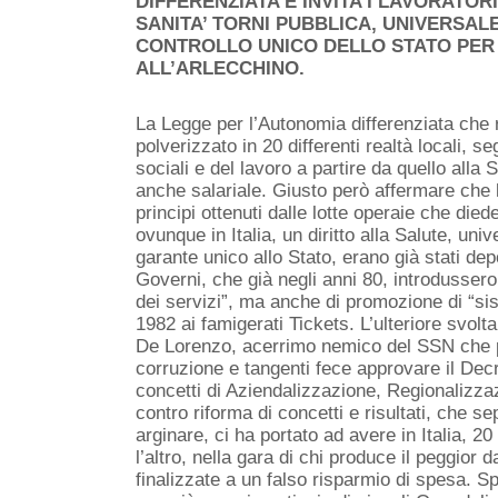
DIFFERENZIATA E INVITA I LAVORATOR
SANITA’ TORNI PUBBLICA, UNIVERSALE
CONTROLLO UNICO DELLO STATO PER 
ALL’ARLECCHINO.
La Legge per l’Autonomia differenziata che 
polverizzato in 20 differenti realtà locali, segn
sociali e del lavoro a partire da quello alla Sa
anche salariale. Giusto però affermare che l’
principi ottenuti dalle lotte operaie che died
ovunque in Italia, un diritto alla Salute, uni
garante unico allo Stato, erano già stati dep
Governi, che già negli anni 80, introdussero 
dei servizi”, ma anche di promozione di “sist
1982 ai famigerati Tickets. L’ulteriore svol
De Lorenzo, acerrimo nemico del SSN che pr
corruzione e tangenti fece approvare il Dec
concetti di Aziendalizzazione, Regionalizza
contro riforma di concetti e risultati, che 
arginare, ci ha portato ad avere in Italia, 2
l’altro, nella gara di chi produce il peggior d
finalizzate a un falso risparmio di spesa. Sp