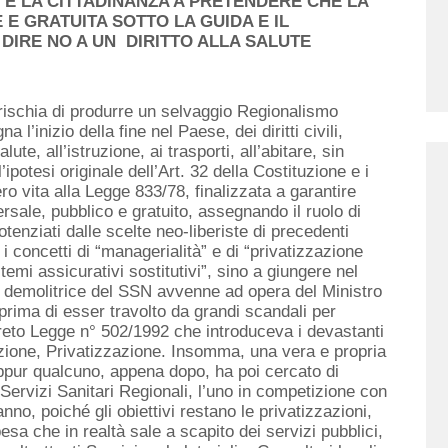
I E LA CITTADINANZA A PRETENDERE CHE LA
 E GRATUITA SOTTO LA GUIDA E IL
DIRE NO A UN DIRITTO ALLA SALUTE
rischia di produrre un selvaggio Regionalismo
a l’inizio della fine nel Paese, dei diritti civili,
lute, all’istruzione, ai trasporti, all’abitare, sin
ipotesi originale dell’Art. 32 della Costituzione e i
ero vita alla Legge 833/78, finalizzata a garantire
versale, pubblico e gratuito, assegnando il ruolo di
otenziati dalle scelte neo-liberiste di precedenti
i concetti di “managerialità” e di “privatizzazione
emi assicurativi sostitutivi”, sino a giungere nel
ta demolitrice del SSN avvenne ad opera del Ministro
ima di esser travolto da grandi scandali per
reto Legge n° 502/1992 che introduceva i devastanti
zione, Privatizzazione. Insomma, una vera e propria
seppur qualcuno, appena dopo, ha poi cercato di
0 Servizi Sanitari Regionali, l’uno in competizione con
anno, poiché gli obiettivi restano le privatizzazioni,
esa che in realtà sale a scapito dei servizi pubblici,