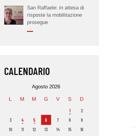
San Raffaele: in attesa di
risposte la mobilitazione
prosegue
CALENDARIO
Agosto 2026
L
M
M
G
V
S
D
1
2
3
4
5
6
7
8
9
10
11
12
13
14
15
16