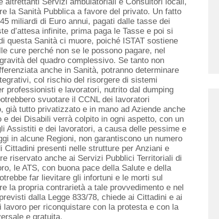
 altrettanti Servizi ambulatoriali e Consultori locali,
re la Sanità Pubblica a favore del privato. Un fatto
45 miliardi di Euro annui, pagati dalle tasse dei
te d’attesa infinite, prima paga le Tasse e poi si
i di questa Sanità ci muore, poiché ISTAT sostiene
alle cure perché non se le possono pagare, nel
 gravità del quadro complessivo. Se tanto non
ifferenziata anche in Sanità, potranno determinare
tegrativi, col rischio del risorgere di sistemi
r professionisti e lavoratori, nutrito dal dumping
potrebbero svuotare il CCNL dei lavoratori
o, già tutto privatizzato e in mano ad Aziende anche
 e dei Disabili verrà colpito in ogni aspetto, con un
i Assistiti e dei lavoratori, a causa delle pessime e
oggi in alcune Regioni, non garantiscono un numero
Cittadini presenti nelle strutture per Anziani e
 riservato anche ai Servizi Pubblici Territoriali di
oro, le ATS, con buona pace della Salute e della
trebbe far lievitare gli infortuni e le morti sul
re la propria contrarietà a tale provvedimento e nel
i previsti dalla Legge 833/78, chiede ai Cittadini e ai
i lavoro per riconquistare con la protesta e con la
e pubblica, universale e gratuita.