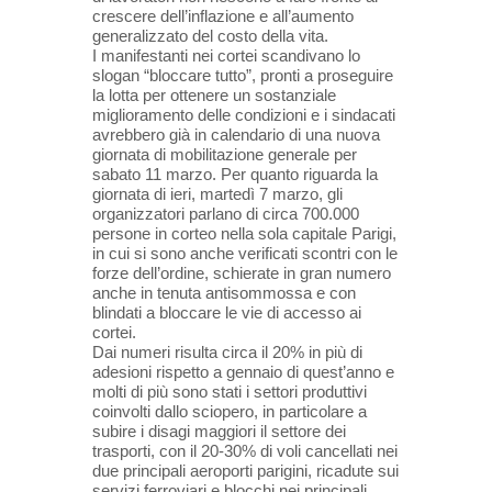
crescere dell’inflazione e all’aumento
generalizzato del costo della vita.
I manifestanti nei cortei scandivano lo
slogan “bloccare tutto”, pronti a proseguire
la lotta per ottenere un sostanziale
miglioramento delle condizioni e i sindacati
avrebbero già in calendario di una nuova
giornata di mobilitazione generale per
sabato 11 marzo. Per quanto riguarda la
giornata di ieri, martedì 7 marzo, gli
organizzatori parlano di circa 700.000
persone in corteo nella sola capitale Parigi,
in cui si sono anche verificati scontri con le
forze dell’ordine, schierate in gran numero
anche in tenuta antisommossa e con
blindati a bloccare le vie di accesso ai
cortei.
Dai numeri risulta circa il 20% in più di
adesioni rispetto a gennaio di quest’anno e
molti di più sono stati i settori produttivi
coinvolti dallo sciopero, in particolare a
subire i disagi maggiori il settore dei
trasporti, con il 20-30% di voli cancellati nei
due principali aeroporti parigini, ricadute sui
servizi ferroviari e blocchi nei principali