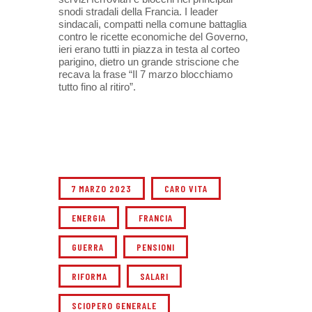
snodi stradali della Francia. I leader
sindacali, compatti nella comune battaglia
contro le ricette economiche del Governo,
ieri erano tutti in piazza in testa al corteo
parigino, dietro un grande striscione che
recava la frase “Il 7 marzo blocchiamo
tutto fino al ritiro”.
7 MARZO 2023
CARO VITA
ENERGIA
FRANCIA
GUERRA
PENSIONI
RIFORMA
SALARI
SCIOPERO GENERALE