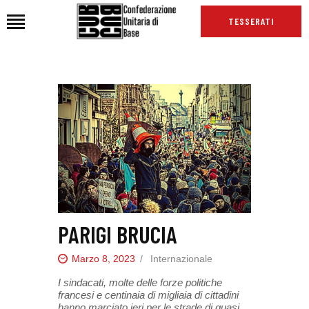
TESSERATI
HOME
CHI SIAMO
SEDI
NEWS
PODCAST CUB
TG CUB
INTERNAZIONALE
PARIGI BRUCIA
RASSEGNA STAMPA
Marzo 8, 2023
Internazionale
I sindacati, molte delle forze politiche
francesi e centinaia di migliaia di cittadini
hanno marciato ieri per le strade di quasi