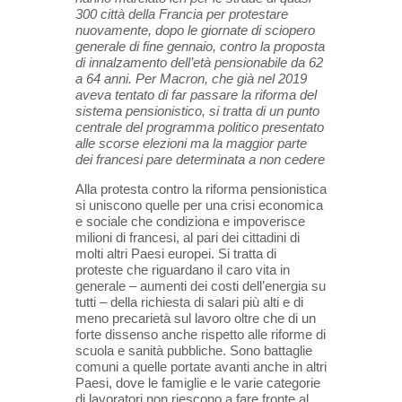
300 città della Francia per protestare
nuovamente, dopo le giornate di sciopero
generale di fine gennaio, contro la proposta
di innalzamento dell’età pensionabile da 62
a 64 anni. Per Macron, che già nel 2019
aveva tentato di far passare la riforma del
sistema pensionistico, si tratta di un punto
centrale del programma politico presentato
alle scorse elezioni ma la maggior parte
dei francesi pare determinata a non cedere
Alla protesta contro la riforma pensionistica
si uniscono quelle per una crisi economica
e sociale che condiziona e impoverisce
milioni di francesi, al pari dei cittadini di
molti altri Paesi europei. Si tratta di
proteste che riguardano il caro vita in
generale – aumenti dei costi dell’energia su
tutti – della richiesta di salari più alti e di
meno precarietà sul lavoro oltre che di un
forte dissenso anche rispetto alle riforme di
scuola e sanità pubbliche. Sono battaglie
comuni a quelle portate avanti anche in altri
Paesi, dove le famiglie e le varie categorie
di lavoratori non riescono a fare fronte al