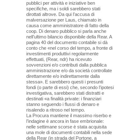
pubblici per attività e iniziative ben
specifiche, ma i soldi sarebbero stati
dirottati altrove. Da qui l’accusa di
malversazione per Laus, chiamato in
causa come amministratore di fatto della
coop. Di denaro pubblico si parla anche
nell’ultimo bilancio disponibile della Rear. A
pagina 40 del documento contabile si dà
conto che «nel corso del tempo, a fronte di
investimenti produttivi regolarmente
effettuati, (Rear, ndr) ha ricevuto
sovvenzioni e/o contributi dalla pubblica
amministrazione e/o da società controllate
direttamente e/o indirettamente dalla
stessa». E sarebbero questi i presunti
fondi (o parte di essi) che, secondo l’ipotesi
investigativa, sarebbero stati distratti e
destinati «a finalità private: i finanziari
stanno seguendo i flussi di denaro e
risalendo a ritroso nel tempo.
La Procura mantiene il massimo riserbo e
l’indagine è ancora in fase embrionale:
nelle settimane scorse è stata acquisita
una mole di documenti contabili nella sede
della Rear (in strada del Portone, a