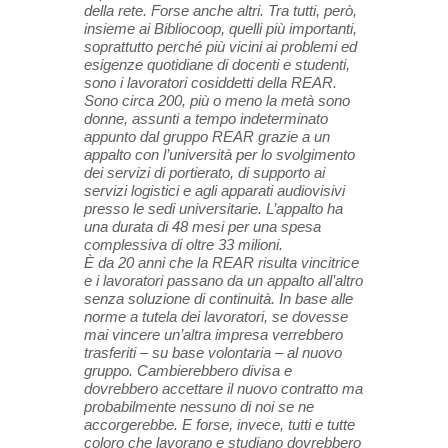
della rete. Forse anche altri. Tra tutti, però,
insieme ai Bibliocoop, quelli più importanti,
soprattutto perché più vicini ai problemi ed
esigenze quotidiane di docenti e studenti,
sono i lavoratori cosiddetti della REAR.
Sono circa 200, più o meno la metà sono
donne, assunti a tempo indeterminato
appunto dal gruppo REAR grazie a un
appalto con l’università per lo svolgimento
dei servizi di portierato, di supporto ai
servizi logistici e agli apparati audiovisivi
presso le sedi universitarie. L’appalto ha
una durata di 48 mesi per una spesa
complessiva di oltre 33 milioni.
È da 20 anni che la REAR risulta vincitrice
e i lavoratori passano da un appalto all’altro
senza soluzione di continuità. In base alle
norme a tutela dei lavoratori, se dovesse
mai vincere un’altra impresa verrebbero
trasferiti – su base volontaria – al nuovo
gruppo. Cambierebbero divisa e
dovrebbero accettare il nuovo contratto ma
probabilmente nessuno di noi se ne
accorgerebbe. E forse, invece, tutti e tutte
coloro che lavorano e studiano dovrebbero