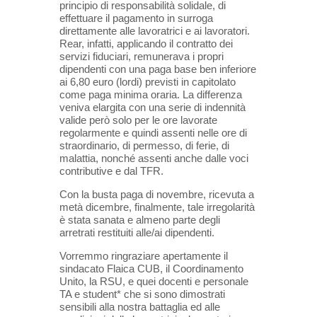
principio di responsabilità solidale, di
effettuare il pagamento in surroga
direttamente alle lavoratrici e ai lavoratori.
Rear, infatti, applicando il contratto dei
servizi fiduciari, remunerava i propri
dipendenti con una paga base ben inferiore
ai 6,80 euro (lordi) previsti in capitolato
come paga minima oraria. La differenza
veniva elargita con una serie di indennità
valide però solo per le ore lavorate
regolarmente e quindi assenti nelle ore di
straordinario, di permesso, di ferie, di
malattia, nonché assenti anche dalle voci
contributive e dal TFR.
Con la busta paga di novembre, ricevuta a
metà dicembre, finalmente, tale irregolarità
è stata sanata e almeno parte degli
arretrati restituiti alle/ai dipendenti.
Vorremmo ringraziare apertamente il
sindacato Flaica CUB, il Coordinamento
Unito, la RSU, e quei docenti e personale
TA e student* che si sono dimostrati
sensibili alla nostra battaglia ed alle