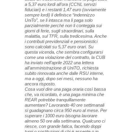
a 5,37 euro lordi all’ora (CCNL servizi
fiduciari) e i restanti 1,47 euro (ovviamente
sempre lordi) li definisce “indennizzo
UniTo”, se li intasca ma li paga solo
parzialmente perché non li conteggia sui
giorni di ferie, sugli straordinari, sulla
malattia, sul TFR, sulla tredicesima. Anche
i contributi previdenziali e pensionistici
sono calcolati su 5,37 euro orari. Su
questa vicenda, che sembra configurarsi
come una violazione del contratto, la CUB
ha inviato nell’aprile 2022 una lettera
all’amministrazione di UniTO, richiesta
subito rinnovata anche dalle RSU interne,
ma a oggi, dopo sei mesi, nessuno ha
ancora risposto.
Cosa vuol dire una paga oraria così bassa
che, va ricordato, è una paga minima che
REAR potrebbe tranquillamente
aumentare? Lavorando 40 ore settimanali
si guadagnano circa 950 euro al mese. Per
superare i 1000 euro bisogna lavorare
almeno 50 ore alla settimana. Qualcuno ci
riesce, con grande fatica, facendo doppi
turni o sostituzioni di chi è assente o in