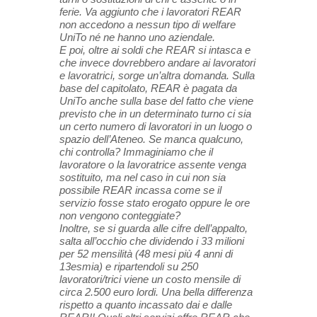
ferie. Va aggiunto che i lavoratori REAR
non accedono a nessun tipo di welfare
UniTo né ne hanno uno aziendale.
E poi, oltre ai soldi che REAR si intasca e
che invece dovrebbero andare ai lavoratori
e lavoratrici, sorge un’altra domanda. Sulla
base del capitolato, REAR è pagata da
UniTo anche sulla base del fatto che viene
previsto che in un determinato turno ci sia
un certo numero di lavoratori in un luogo o
spazio dell’Ateneo. Se manca qualcuno,
chi controlla? Immaginiamo che il
lavoratore o la lavoratrice assente venga
sostituito, ma nel caso in cui non sia
possibile REAR incassa come se il
servizio fosse stato erogato oppure le ore
non vengono conteggiate?
Inoltre, se si guarda alle cifre dell’appalto,
salta all’occhio che dividendo i 33 milioni
per 52 mensilità (48 mesi più 4 anni di
13esmia) e ripartendoli su 250
lavoratori/trici viene un costo mensile di
circa 2.500 euro lordi. Una bella differenza
rispetto a quanto incassato dai e dalle