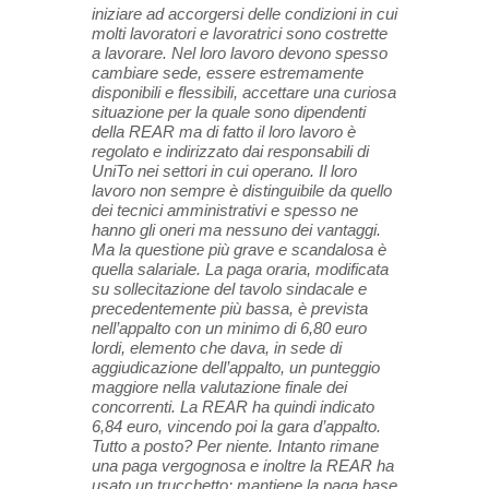
iniziare ad accorgersi delle condizioni in cui
molti lavoratori e lavoratrici sono costrette
a lavorare. Nel loro lavoro devono spesso
cambiare sede, essere estremamente
disponibili e flessibili, accettare una curiosa
situazione per la quale sono dipendenti
della REAR ma di fatto il loro lavoro è
regolato e indirizzato dai responsabili di
UniTo nei settori in cui operano. Il loro
lavoro non sempre è distinguibile da quello
dei tecnici amministrativi e spesso ne
hanno gli oneri ma nessuno dei vantaggi.
Ma la questione più grave e scandalosa è
quella salariale. La paga oraria, modificata
su sollecitazione del tavolo sindacale e
precedentemente più bassa, è prevista
nell’appalto con un minimo di 6,80 euro
lordi, elemento che dava, in sede di
aggiudicazione dell’appalto, un punteggio
maggiore nella valutazione finale dei
concorrenti. La REAR ha quindi indicato
6,84 euro, vincendo poi la gara d’appalto.
Tutto a posto? Per niente. Intanto rimane
una paga vergognosa e inoltre la REAR ha
usato un trucchetto: mantiene la paga base