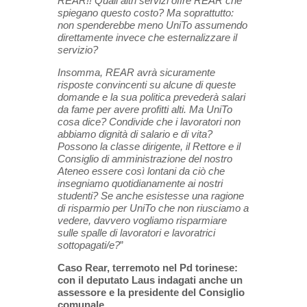
REAR!! Quali altri servizi offre REAR che
spiegano questo costo? Ma soprattutto:
non spenderebbe meno UniTo assumendo
direttamente invece che esternalizzare il
servizio?
Insomma, REAR avrà sicuramente
risposte convincenti su alcune di queste
domande e la sua politica prevederà salari
da fame per avere profitti alti. Ma UniTo
cosa dice? Condivide che i lavoratori non
abbiamo dignità di salario e di vita?
Possono la classe dirigente, il Rettore e il
Consiglio di amministrazione del nostro
Ateneo essere così lontani da ciò che
insegniamo quotidianamente ai nostri
studenti? Se anche esistesse una ragione
di risparmio per UniTo che non riusciamo a
vedere, davvero vogliamo risparmiare
sulle spalle di lavoratori e lavoratrici
sottopagati/e?
”
Caso Rear, terremoto nel Pd torinese:
con il deputato Laus indagati anche un
assessore e la presidente del Consiglio
comunale