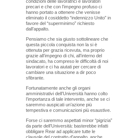
condizioni delle lavoratrici e lavoratori
precari e che con l’impegno profuso ci
hanno portato a ottenere che venisse
eliminato il cosiddetto “indennizzo Unito” in
favore del “superminimo” richiesto
dall’appalto.
Pensiamo che sia giusto sottolineare che
questa piccola conquista non la si è
ottenuta per grazia ricevuta, ma proprio
grazie all’impegno di chi, all’interno del
sindacato, ha compreso le difficoltà di noi
lavoratori e ci ha aiutati per cercare di
cambiare una situazione a dir poco
sfibrante.
Fortunatamente anche gli organi
amministrativi dell’Università hanno colto
l’importanza di tale intervento, anche se ci
saremmo auspicati un’azione più
tempestiva e comunicazioni più esaustive.
Forse ci saremmo aspettati minor “pigrizia”
da parte dell’Università: basterebbe infatti
obbligare Rear ad applicare tutte le
clausole del contratto d’appalto, anche