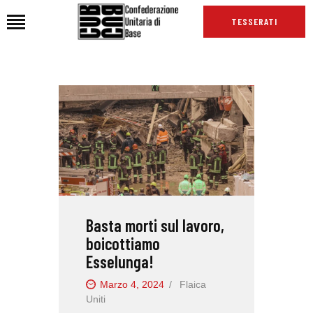
TESSERATI
HOME
CHI SIAMO
SEDI
NEWS
PODCAST CUB
TG CUB
Basta morti sul lavoro,
INTERNAZIONALE
boicottiamo
RASSEGNA STAMPA
Esselunga!
Marzo 4, 2024
Flaica
Uniti