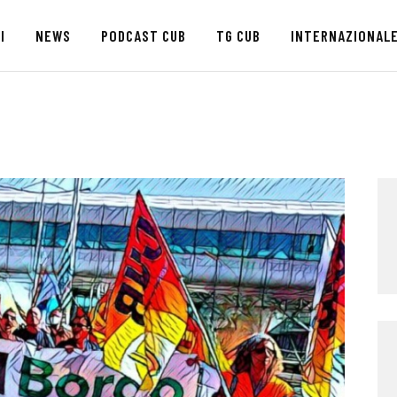
HOME
I
NEWS
PODCAST CUB
TG CUB
INTERNAZIONAL
CHI SIAMO
SEDI
NEWS
PODCAST CUB
TG CUB
INTERNAZIONALE
RASSEGNA STAMPA