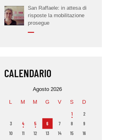
San Raffaele: in attesa di
risposte la mobilitazione
prosegue
CALENDARIO
Agosto 2026
L
M
M
G
V
S
D
1
2
3
4
5
6
7
8
9
10
11
12
13
14
15
16