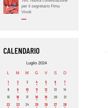
Tim: nuova contestazione
per il segretario Flmu
Vivoli
CALENDARIO
Luglio 2024
L
M
M
G
V
S
D
1
2
3
4
5
6
7
8
9
10
11
12
13
14
15
16
17
18
19
20
21
22
23
24
25
26
27
28