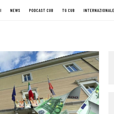
HOME
I
NEWS
PODCAST CUB
TG CUB
INTERNAZIONAL
CHI SIAMO
SEDI
NEWS
PODCAST CUB
TG CUB
INTERNAZIONALE
RASSEGNA STAMPA