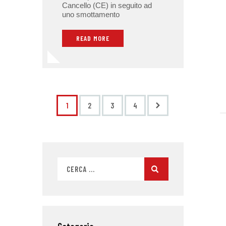
Cancello (CE) in seguito ad
uno smottamento
READ MORE
1
2
>
3
4