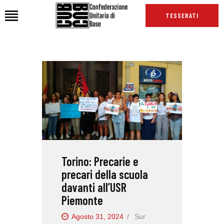
TESSERATI
HOME
CHI SIAMO
SEDI
NEWS
PODCAST CUB
TG CUB
Torino: Precarie e
INTERNAZIONALE
precari della scuola
RASSEGNA STAMPA
davanti all’USR
Piemonte
Agosto 31, 2024
Sur