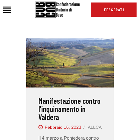
TESSERATI
HOME
CHI SIAMO
SEDI
NEWS
PODCAST CUB
TG CUB
Manifestazione contro
INTERNAZIONALE
l’inquinamento in
RASSEGNA STAMPA
Valdera
Febbraio 16, 2023
ALLCA
Il 4 marzo a Pontedera contro