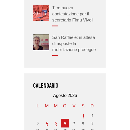
Tim: nuova
contestazione per il
segretario Flmu Vivoli
San Raffaele: in attesa
di risposte la
mobilitazione prosegue
CALENDARIO
Agosto 2026
L
M
M
G
V
S
D
1
2
3
4
5
6
7
8
9