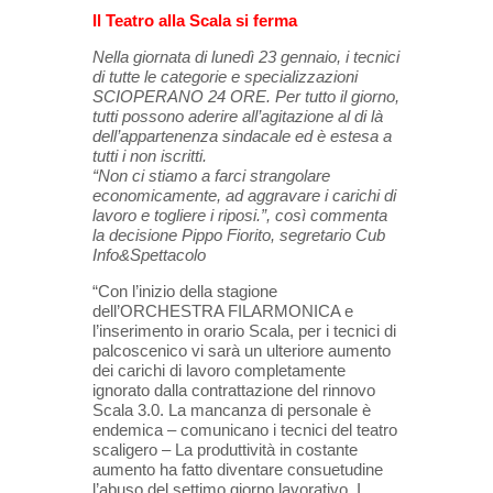
Il Teatro alla Scala si ferma
Nella giornata di lunedì 23 gennaio, i tecnici
di tutte le categorie e specializzazioni
SCIOPERANO 24 ORE. Per tutto il giorno,
tutti possono aderire all’agitazione al di là
dell’appartenenza sindacale ed è estesa a
tutti i non iscritti.
“Non ci stiamo a farci strangolare
economicamente, ad aggravare i carichi di
lavoro e togliere i riposi.”, così commenta
la decisione Pippo Fiorito, segretario Cub
Info&Spettacolo
“Con l’inizio della stagione
dell’ORCHESTRA FILARMONICA e
l’inserimento in orario Scala, per i tecnici di
palcoscenico vi sarà un ulteriore aumento
dei carichi di lavoro completamente
ignorato dalla contrattazione del rinnovo
Scala 3.0. La mancanza di personale è
endemica – comunicano i tecnici del teatro
scaligero – La produttività in costante
aumento ha fatto diventare consuetudine
l’abuso del settimo giorno lavorativo. I