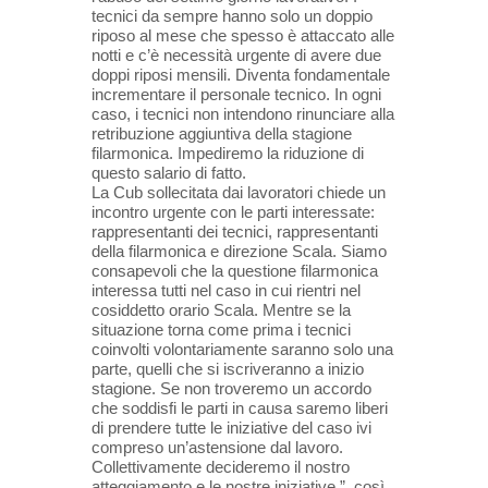
tecnici da sempre hanno solo un doppio
riposo al mese che spesso è attaccato alle
notti e c’è necessità urgente di avere due
doppi riposi mensili. Diventa fondamentale
incrementare il personale tecnico. In ogni
caso, i tecnici non intendono rinunciare alla
retribuzione aggiuntiva della stagione
filarmonica. Impediremo la riduzione di
questo salario di fatto.
La Cub sollecitata dai lavoratori chiede un
incontro urgente con le parti interessate:
rappresentanti dei tecnici, rappresentanti
della filarmonica e direzione Scala. Siamo
consapevoli che la questione filarmonica
interessa tutti nel caso in cui rientri nel
cosiddetto orario Scala. Mentre se la
situazione torna come prima i tecnici
coinvolti volontariamente saranno solo una
parte, quelli che si iscriveranno a inizio
stagione. Se non troveremo un accordo
che soddisfi le parti in causa saremo liberi
di prendere tutte le iniziative del caso ivi
compreso un’astensione dal lavoro.
Collettivamente decideremo il nostro
atteggiamento e le nostre iniziative.”, così