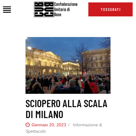
TESSERATI
HOME
CHI SIAMO
SEDI
NEWS
PODCAST CUB
TG CUB
INTERNAZIONALE
SCIOPERO ALLA SCALA
RASSEGNA STAMPA
DI MILANO
Gennaio 20, 2023
Informazione &
Spettacolo