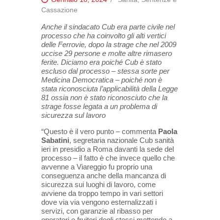
Cassazione
Anche il sindacato Cub era parte civile nel
processo che ha coinvolto gli alti vertici
delle Ferrovie, dopo la strage che nel 2009
uccise 29 persone e molte altre rimasero
ferite. Diciamo era poiché Cub è stato
escluso dal processo – stessa sorte per
Medicina Democratica – poiché non è
stata riconosciuta l’applicabilità della Legge
81 ossia non è stato riconosciuto che la
strage fosse legata a un problema di
sicurezza sul lavoro
“Questo è il vero punto – commenta
Paola
Sabatini
, segretaria nazionale Cub sanità
ieri in presidio a Roma davanti la sede del
processo – il fatto è che invece quello che
avvenne a Viareggio fu proprio una
conseguenza anche della mancanza di
sicurezza sui luoghi di lavoro, come
avviene da troppo tempo in vari settori
dove via via vengono esternalizzati i
servizi, con garanzie al ribasso per
operatori e fruitori degli stessi mettendo a