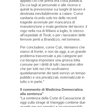
appalto ciò che prima era cosa pubblica.
Da cui tagli al personale e alle risorse e
quindi la prevenzione sui luoghi di lavoro è
destinata inevitabilmente a calare. Come
sanitaria ricordo solo tre delle recenti
tragedie avvenute per mancanza di
manutenzione o mala gestione del lavoro: il
rogo nella rsa di Milano a luglio, lo stesso
all’ospedale di Tivoli, o per i lavoratori delle
ferrovie periti a Brandizzo, nel torinese.
Per concludere, come Cub, riteniamo che
siamo di fronte, e non da oggi, a un grande
problema trasversale a più categorie per
cui bisogna impostare una grossa lotta
comune per i diritti di tutti i lavoratori oltre
che per tutti noi che usufruiamo
quotidianamente dei tanti servizi un tempo
pubblici e ora privatizzati, esternalizzati in
tutto o in parte.”
Il commento di Medicina Democratica
alla sentenza”
“La sentenza della Corte di Cassazione di
oggi sulla strage di Viareggio contiene due
aspetti per noi negativi e incomprensibili: