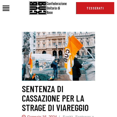
TESSERATI
HOME
CHI SIAMO
SEDI
NEWS
PODCAST CUB
TG CUB
INTERNAZIONALE
SENTENZA DI
RASSEGNA STAMPA
CASSAZIONE PER LA
STRAGE DI VIAREGGIO
Gennaio 16, 2024
Sanità
,
Sentenze e