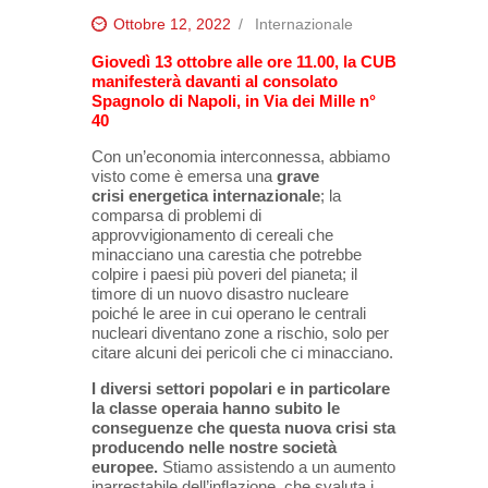
Ottobre 12, 2022
Internazionale
Giovedì 13 ottobre alle ore 11.00, la CUB
manifesterà davanti al consolato
Spagnolo di Napoli, in Via dei Mille n°
40
Con un’economia interconnessa, abbiamo
visto come è emersa una
grave
crisi
energetica internazionale
; la
comparsa di problemi di
approvvigionamento di cereali che
minacciano una carestia che potrebbe
colpire i paesi più poveri del pianeta; il
timore di un nuovo disastro nucleare
poiché le aree in cui operano le centrali
nucleari diventano zone a rischio, solo per
citare alcuni dei pericoli che ci minacciano.
I diversi settori popolari e in particolare
la classe operaia hanno subito le
conseguenze che questa nuova crisi sta
producendo nelle nostre società
europee.
Stiamo assistendo a un aumento
inarrestabile dell’inflazione, che svaluta i