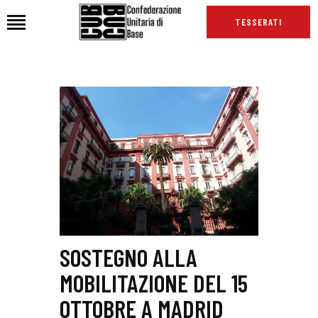
TESSERATI
HOME
CHI SIAMO
SEDI
NEWS
PODCAST CUB
TG CUB
INTERNAZIONALE
SOSTEGNO ALLA
RASSEGNA STAMPA
MOBILITAZIONE DEL 15
OTTOBRE A MADRID