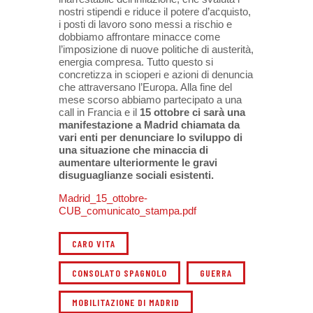
nostri stipendi e riduce il potere d’acquisto,
i posti di lavoro sono messi a rischio e
dobbiamo affrontare minacce come
l’imposizione di nuove politiche di austerità,
energia compresa. Tutto questo si
concretizza in scioperi e azioni di denuncia
che attraversano l’Europa. Alla fine del
mese scorso abbiamo partecipato a una
call in Francia e il
15 ottobre ci sarà una
manifestazione a Madrid chiamata da
vari enti per denunciare lo sviluppo di
una situazione che minaccia di
aumentare ulteriormente le gravi
disuguaglianze sociali esistenti.
Madrid_15_ottobre-
CUB_comunicato_stampa.pdf
CARO VITA
CONSOLATO SPAGNOLO
GUERRA
MOBILITAZIONE DI MADRID