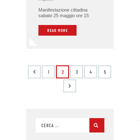
Manifestazione cittadina
sabato 25 maggio ore 15
READ MORE
<
1
2
3
4
5
>