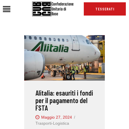
TESSERATI
HOME
CHI SIAMO
SEDI
NEWS
PODCAST CUB
TG CUB
Alitalia: esauriti i fondi
INTERNAZIONALE
per il pagamento del
RASSEGNA STAMPA
FSTA
Maggio 27, 2024
Trasporti-Logistica