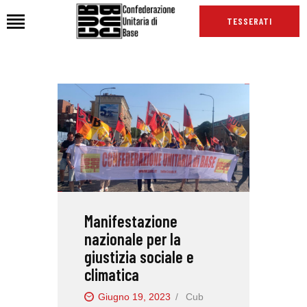
TESSERATI
HOME
CHI SIAMO
SEDI
NEWS
PODCAST CUB
TG CUB
Manifestazione
INTERNAZIONALE
nazionale per la
RASSEGNA STAMPA
giustizia sociale e
climatica
Giugno 19, 2023
Cub