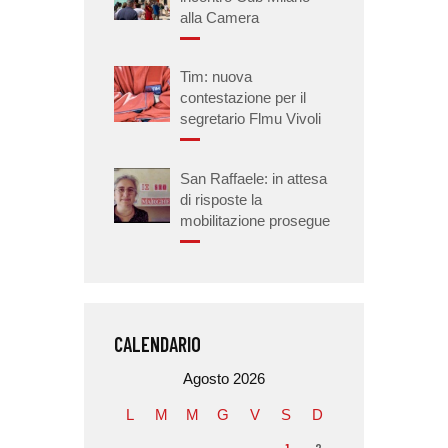
alla Camera
Tim: nuova
contestazione per il
segretario Flmu Vivoli
San Raffaele: in attesa
di risposte la
mobilitazione prosegue
CALENDARIO
Agosto 2026
L
M
M
G
V
S
D