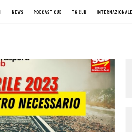
HOME
I
NEWS
PODCAST CUB
TG CUB
INTERNAZIONAL
CHI SIAMO
SEDI
NEWS
PODCAST CUB
TG CUB
INTERNAZIONALE
RASSEGNA STAMPA