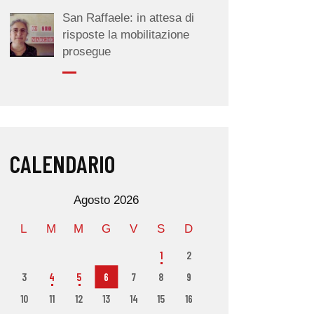
San Raffaele: in attesa di
risposte la mobilitazione
prosegue
CALENDARIO
Agosto 2026
L
M
M
G
V
S
D
1
2
3
4
5
6
7
8
9
10
11
12
13
14
15
16