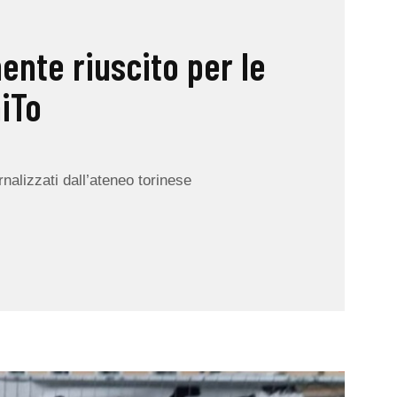
nte riuscito per le
niTo
nalizzati dall’ateneo torinese