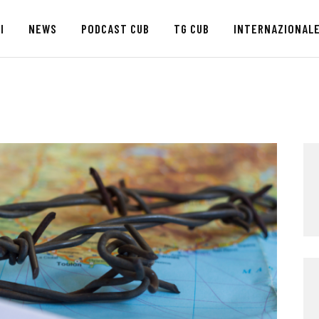
HOME
I
NEWS
PODCAST CUB
TG CUB
INTERNAZIONAL
CHI SIAMO
SEDI
NEWS
PODCAST CUB
TG CUB
INTERNAZIONALE
RASSEGNA STAMPA