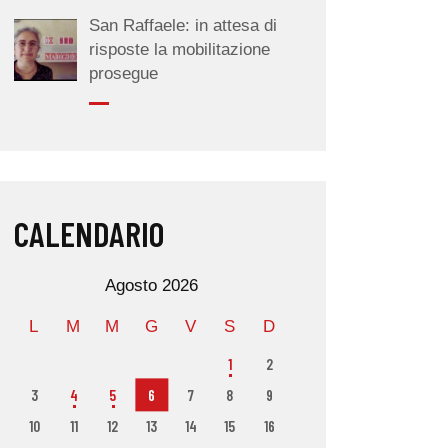
San Raffaele: in attesa di
risposte la mobilitazione
prosegue
CALENDARIO
Agosto 2026
L
M
M
G
V
S
D
1
2
3
4
5
6
7
8
9
10
11
12
13
14
15
16