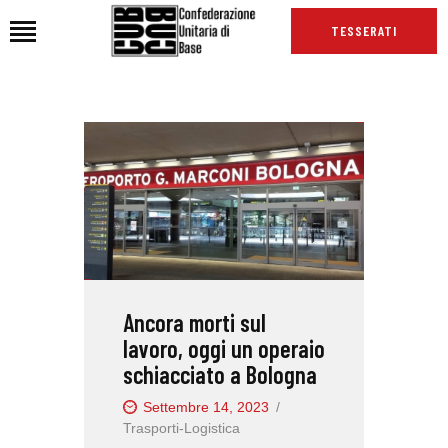
TESSERATI
HOME
CHI SIAMO
SEDI
NEWS
PODCAST CUB
TG CUB
Ancora morti sul
INTERNAZIONALE
lavoro, oggi un operaio
RASSEGNA STAMPA
schiacciato a Bologna
Settembre 14, 2023
Trasporti-Logistica