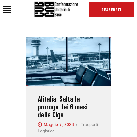
TESSERATI
HOME
CHI SIAMO
SEDI
NEWS
PODCAST CUB
TG CUB
Alitalia: Salta la
INTERNAZIONALE
proroga dei 6 mesi
RASSEGNA STAMPA
della Cigs
Maggio 7, 2023
Trasporti-
Logistica